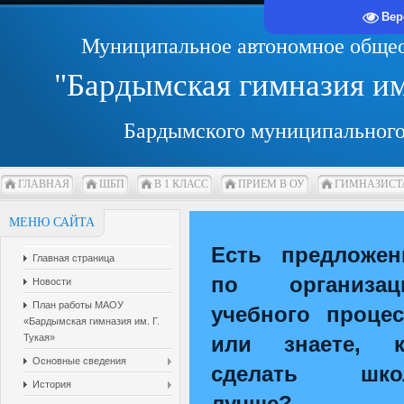
Вер
Муниципальное автономное общео
"Бардымская гимназия и
Бардымского муниципального
ГЛАВНАЯ
ШБП
В 1 КЛАСС
ПРИЕМ В ОУ
ГИМНАЗИСТ
МЕНЮ САЙТА
Есть предложен
Главная страница
по организац
Новости
План работы МАОУ
учебного процес
«Бардымская гимназия им. Г.
Тукая»
или знаете, к
Основные сведения
сделать шко
История
лучше?