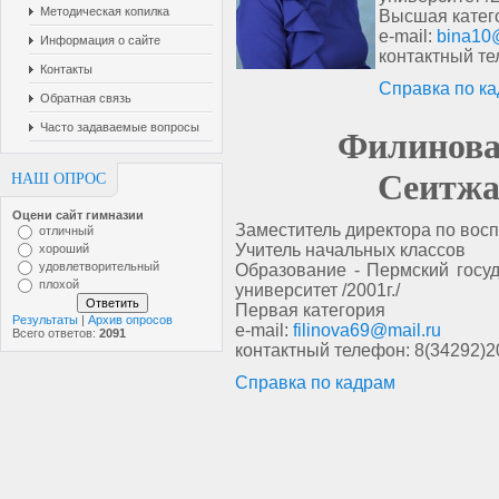
Методическая копилка
Высшая катег
e-mail:
bina10
Информация о сайте
контактный те
Контакты
Справка по к
Обратная связь
Часто задаваемые вопросы
Филинова
Сеитжа
НАШ ОПРОС
Оцени сайт гимназии
Заместитель директора по вос
отличный
Учитель начальных классов
хороший
удовлетворительный
Образование - Пермский госу
плохой
университет /2001г./
Первая категория
Результаты
|
Архив опросов
e-mail:
filinova69@mail.ru
Всего ответов:
2091
контактный телефон: 8(34292)
Справка по кадрам