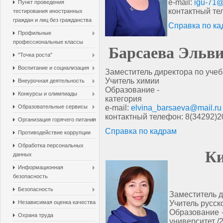
e-mail:
igu-71@
Пункт проведения
контактный те
тестирования иностранных
граждан и лиц без гражданства
Справка по к
Профильные
профессиональные классы
Барсаева Эльв
"Точка роста"
Воспитание и социализация
Заместитель директора по уче
Учитель химии
Внеурочная деятельность
Образование -
Конкурсы и олимпиады
категория
Образовательные сервисы
e-mail:
elvina_barsaeva@mail.ru
контактный телефон: 8(34292)
Организация горячего питания
Справка по кадрам
Противодействие коррупции
Обработка персональных
Ки
данных
Информационная
безопасность
Безопасность
Заместитель д
Независимая оценка качества
Учитель русск
Образование 
Охрана труда
университет /2