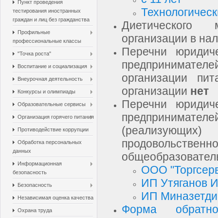
Пункт проведения
Технологическ
тестирования иностранных
граждан и лиц без гражданства
Диетического
Профильные
организации в на
профессиональные классы
Перечни юридич
"Точка роста"
предпринимател
Воспитание и социализация
организации пит
Внеурочная деятельность
организации
нет
Конкурсы и олимпиады
Перечни юридич
Образовательные сервисы
предпринима
Организация горячего питания
(реализующи
Противодействие коррупции
продоволь
Обработка персональных
данных
общеобразовател
Информационная
ООО "Торгсер
безопасность
ИП Утяганов И
Безопасность
ИП Миназетдин
Независимая оценка качества
Форма обратн
Охрана труда