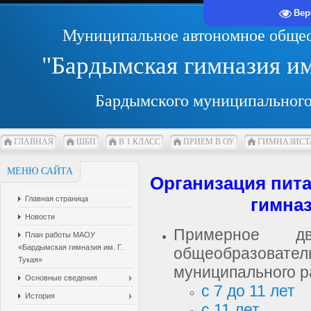
Вер
Муниципальное автономное общео
"Бардымская гимназия и
Бардымского муниципального
ГЛАВНАЯ
ШБП
В 1 КЛАСС
ПРИЕМ В ОУ
ГИМНАЗИСТ
МЕНЮ САЙТА
Организация пит
гимназ
Главная страница
Новости
Примерное д
План работы МАОУ
«Бардымская гимназия им. Г.
общеобразовател
Тукая»
муниципального р
Основные сведения
с 7 до 11 лет
История
с 11 лет