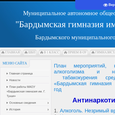
Вер
Муниципальное автономное общео
"Бардымская гимназия и
Бардымского муниципального
ГЛАВНАЯ
ШБП
В 1 КЛАСС
ПРИЕМ В ОУ
ГИМНАЗИСТ
МЕНЮ САЙТА
План мероприятий, 
алкоголизма и на
Главная страница
табакокурения сре
Новости
«Бардымская гимназия 
План работы МАОУ
год
«Бардымская гимназия им. Г.
Тукая»
Антинаркоти
Основные сведения
История
1.
Алкоголь. Незримый в