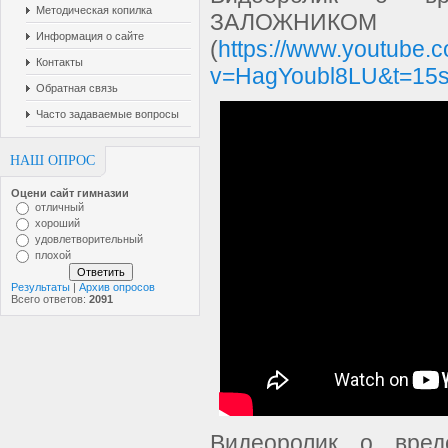
Методическая копилка
ЗАЛОЖНИКОМ 
Информация о сайте
(
https://www.youtube.
Контакты
v=HagYoubl8LU&t=15
Обратная связь
Часто задаваемые вопросы
НАШ ОПРОС
Оцени сайт гимназии
отличный
хороший
удовлетворительный
плохой
Результаты
|
Архив опросов
Всего ответов:
2091
Видеоролик о вред