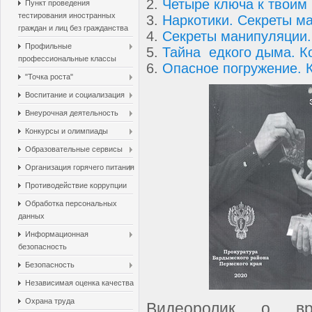
2.
Четыре ключа к твоим
Пункт проведения
тестирования иностранных
3.
Наркотики. Секреты м
граждан и лиц без гражданства
4.
Секреты манипуляции.
Профильные
5.
Тайна едкого дыма. К
профессиональные классы
6.
Опасное погружение. 
"Точка роста"
Воспитание и социализация
Внеурочная деятельность
Конкурсы и олимпиады
Образовательные сервисы
Организация горячего питания
Противодействие коррупции
Обработка персональных
данных
Информационная
безопасность
Безопасность
Независимая оценка качества
Охрана труда
Видеоролик о в