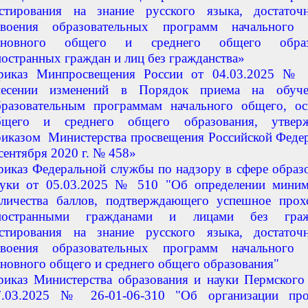
естирования на знание русского языка, достаточ
своения образовательных программ начального 
сновного общего и среднего общего образо
остранных граждан и лиц без гражданства»
риказ Минпросвещения России от 04.03.2025 №
несении изменений в Порядок приема на обуч
бразовательным программам начального общего, ос
бщего и среднего общего образования, утвер
риказом Министерства просвещения Российской Феде
сентября 2020 г. № 458»
риказ Федеральной службы по надзору в сфере образ
ауки от 05.03.2025 № 510 "Об определении миним
оличества баллов, подтверждающего успешное прох
ностранными гражданами и лицами без гражд
естирования на знание русского языка, достаточ
своения образовательных программ начального 
сновного общего и среднего общего образования"
риказ Министерства образования и науки Пермского
7.03.2025 № 26-01-06-310 "Об организации про