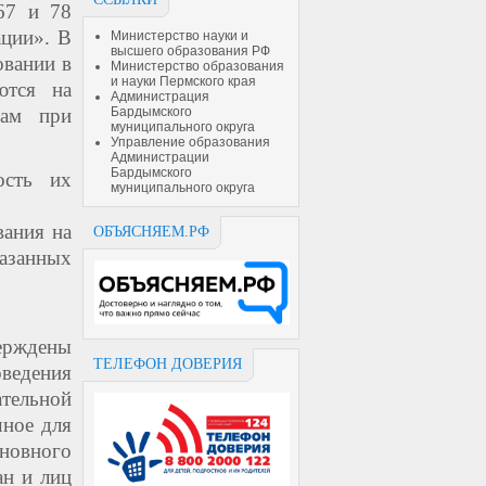
67 и 78
ации». В
Министерство науки и
высшего образования РФ
овании в
Министерство образования
и науки Пермского края
ются на
Администрация
Бардымского
мам при
муниципального округа
Управление образования
Администрации
Бардымского
ость их
муниципального округа
вания на
ОБЪЯСНЯЕМ.РФ
казанных
ерждены
ТЕЛЕФОН ДОВЕРИЯ
оведения
тельной
чное для
сновного
ан и лиц