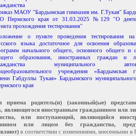
ражданства
риказ МАОУ "Бардымская гимназия им. Г.Тукая" Бар
О Пермского края от 31.03.2025 №129 "О деяте
ункта прохождения тестирования"
оложение о пункте проведения тестирования на
усского языка достаточное для освоения образова
рограмм начального общего, основного общего и с
бщего образования, иностранных граждан и 
ражданства муниципального автоно
бщеобразовательного учреждения «Бардымская г
мени Габдуллы Тукая» Бардымского муниципального
ермского края
я приема родитель(и) (законный(ые) представи
а, являющегося иностранным гражданином или ли
анства, или поступающий, являющийся иност
анином или лицом без гражданства, предъ
являют)
в соответствии с изменениями, внесенными в