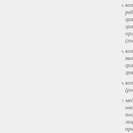
ко
ре
гр
гр
ор
(го
ко
яв
гр
гр
ко
(р
ме
ин
по
ли
пр