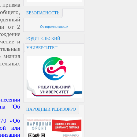
к приема
общего,
БЕЗОПАСНОСТЬ
жденный
ии от 2
Осторожно клещи
ождение
РОДИТЕЛЬСКИЙ
учение и
УНИВЕРСИТЕТ
ательные
ю знания
тельных
несении
она "Об
НАРОДНЫЙ РЕВИЗОРРО
170 «Об
ной или
изации