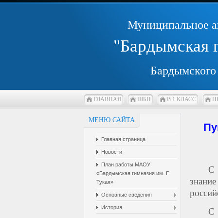
Муниципальное а
"Бардымская 
Бардымского 
ГЛАВНАЯ
ШБП
В 1 КЛАСС
П
МЕНЮ САЙТА
Пу
Главная страница
Новости
План работы МАОУ
С 
«Бардымская гимназия им. Г.
знани
Тукая»
россий
Основные сведения
История
С 