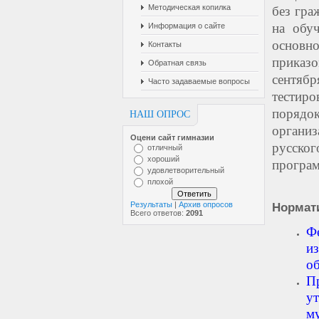
Методическая копилка
без гра
на обу
Информация о сайте
основн
Контакты
приказ
Обратная связь
сентяб
Часто задаваемые вопросы
тестиро
порядок
НАШ ОПРОС
организ
Оцени сайт гимназии
русско
отличный
хороший
програм
удовлетворительный
плохой
Результаты
|
Архив опросов
Нормат
Всего ответов:
2091
Ф
и
о
П
у
м