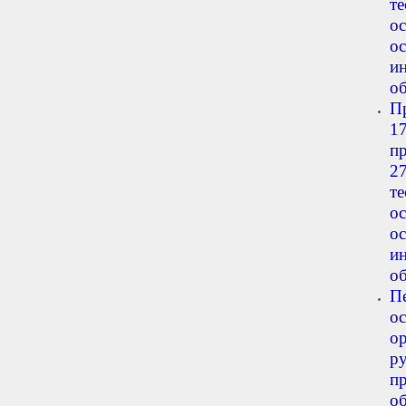
т
о
о
и
о
П
1
п
2
т
о
о
и
о
П
о
о
р
п
о