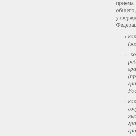
приема
общего
утверж
Федерац
ко
(за
ко
ре
гр
(п
гр
Ро
ко
го
яв
гр
гр