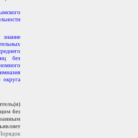
дымского
льности
 знание
тельных
реднего
лиц без
много
имназия
 округа
тель(и)
цом без
ранным
являет
 Порядок