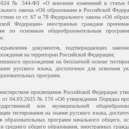
.2024 № 544-ФЗ «О внесении изменений в статьи 
льного закона «Об образовании в Российской Федер
тствии со ст. 67 и 78 Федерального закона «Об образ
йской Федерации» иностранные граждане принима
ние по основным общеобразовательным програм
и:
редъявления документов, подтверждающих законн
ахождения на территории Российской Федерации;
спешного прохождения на бесплатной основе тестиро
нание русского языка, достаточное для освоения у
бразовательных программ.
нистерством просвещения Российской Федерации утв
 от 04.03.2025 № 170 «Об утверждении Порядка пр
дарственной или муниципальной общеобразова
ации тестирования на знание русского языка, достато
я образовательных программ начального общего, о
и среднего общего образования, иностранных гражд