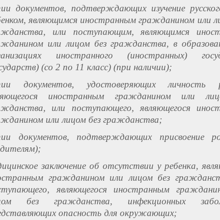
пии документов, подтверждающих изучение русског
бенком, являющимся иностранным гражданином или л
ажданства, или поступающим, являющимся инос
ажданином или лицом без гражданства, в образова
ганизациях иностранного (иностранных) госу
сударств) (со 2 по 11 класс) (при наличии);
пии документов, удостоверяющих личность р
ляющегося иностранным гражданином или лиц
ажданства, или поступающего, являющегося инос
ажданином или лицом без гражданства;
пии документов, подтверждающих присвоение р
одителям);
дицинское заключение об отсутствии у ребенка, явл
остранным гражданином или лицом без гражданст
ступающего, являющегося иностранным граждани
цом без гражданства, инфекционных заболе
едставляющих опасность для окружающих;