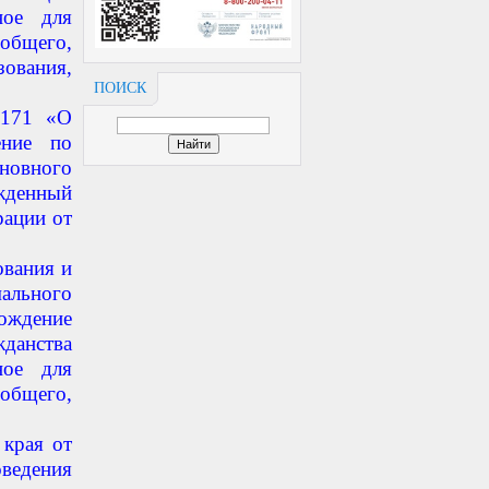
ное для
общего,
вания,
ПОИСК
 171 «О
ение по
новного
жденный
рации от
ования и
ального
ождение
анства
ное для
общего,
 края от
ведения