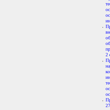
т
о
о
ин
П
в
о
о
п
2 
П
н
к
и
т
о
о
П
2