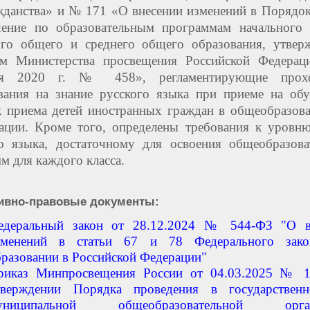
жданства» и № 171 «О внесении изменений в Порядо
чение по образовательным программам начального 
ого общего и среднего общего образования, утвер
ом Министерства просвещения Российской Федерац
ря 2020 г. № 458», регламентирующие прох
вания на знание русского языка при приеме на об
 приема детей иностранных граждан в общеобразов
ации. Кроме того, определены требования к уровн
го языка, достаточному для освоения общеобразова
м для каждого класса.
ивно-правовые документы:
едеральный закон от 28.12.2024 № 544-ФЗ "О в
зменений в статьи 67 и 78 Федерального зак
бразовании в Российской Федерации"
риказ Минпросвещения России от 04.03.2025 № 
тверждении Порядка проведения в государствен
униципальной общеобразовательной орган