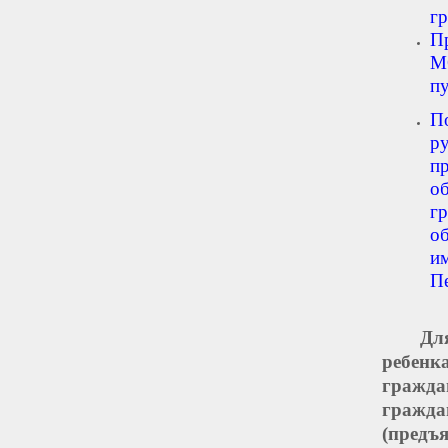
г
П
М
п
П
р
п
о
г
о
и
П
Дл
ребенк
гражд
гражд
(предъ