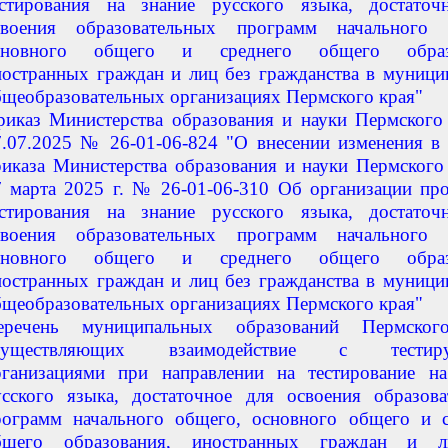
естирования на знание русского языка, достаточ
своения образовательных программ начального 
сновного общего и среднего общего образо
ностранных граждан и лиц без гражданства в муниц
бщеобразовательных организациях Пермского края"
риказ Министерства образования и науки Пермского
7.07.2025 № 26-01-06-824 "О внесении изменения в
риказа Министерства образования и науки Пермского
7 марта 2025 г. № 26-01-06-310 Об организации пр
естирования на знание русского языка, достаточ
своения образовательных программ начального 
сновного общего и среднего общего образо
ностранных граждан и лиц без гражданства в муниц
бщеобразовательных организациях Пермского края"
еречень муниципальных образований Пермског
существляющих взаимодействие с тестир
рганизациями при направлении на тестирование на
усского языка, достаточное для освоения образова
рограмм начального общего, основного общего и с
бщего образования, иностранных граждан и 