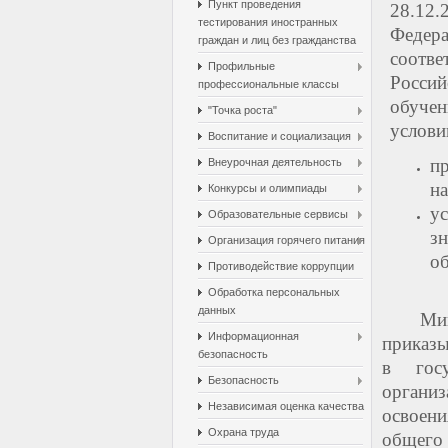
Пункт проведения
28.12
тестирования иностранных
Федера
граждан и лиц без гражданства
соотве
Профильные
Росси
профессиональные классы
обуче
"Точка роста"
услови
Воспитание и социализация
п
Внеурочная деятельность
н
Конкурсы и олимпиады
у
Образовательные сервисы
з
Организация горячего питания
о
Противодействие коррупции
Обработка персональных
данных
Ми
Информационная
приказы
безопасность
в госу
Безопасность
организ
Независимая оценка качества
освоени
Охрана труда
общего 