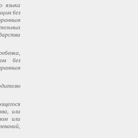
о языка
ицом без
транным
тельных
дарства
ебенка,
ом без
транным
одителю
яющегося
ва, или
ном или
ваний,