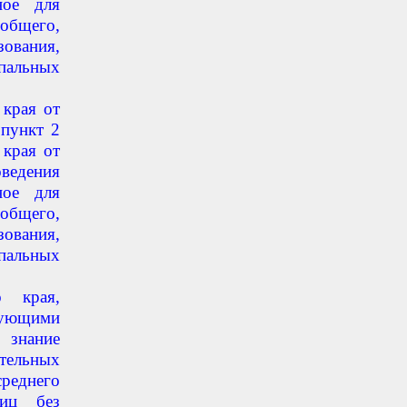
ное для
общего,
вания,
ипальных
 края от
 пункт 2
 края от
оведения
ное для
общего,
вания,
ипальных
о края,
ующими
 знание
тельных
реднего
лиц без