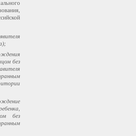
ального
ования,
сийской
явителя
а);
ождения
ицом без
авителя
странным
ритории
ждение
ебенка,
ом без
транным