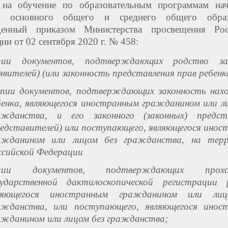
 на обучение по образовательным программам нач
, основного общего и среднего общего образ
денный приказом Министерства просвещения Рос
ии от 02 сентября 2020 г. № 458:
пии документов, подтверждающих родство за
явителей) (или законность представления прав ребенк
пии документов, подтверждающих законность нах
бенка, являющегося иностранным гражданином или л
ажданства, и его законного (законных) предст
редставителей) или поступающего, являющегося ино
ажданином или лицом без гражданства, на тер
ссийской Федерации
пии документов, подтверждающих прохо
сударственной дактилоскопической регистрации р
ляющегося иностранным гражданином или лиц
ажданства, или поступающего, являющегося инос
ажданином или лицом без гражданства;