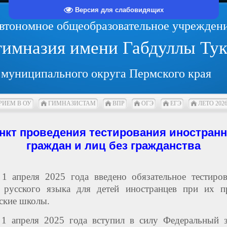
Версия для слабовидящих
втономное общеобразовательное учрежден
гимназия имени Габдуллы Тук
муниципального округа Пермского края
РИЕМ В ОУ
ГИМНАЗИСТАМ
ВПР
ОГЭ
ЕГЭ
ЛЕТО 202
нкт проведения тестирования
иностран
граждан и лиц без гражданства
1 апреля 2025 года введено обязательное тестиро
е русского языка для детей иностранцев при их п
ские школы.
1 апреля 2025 года вступил в силу Федеральный з