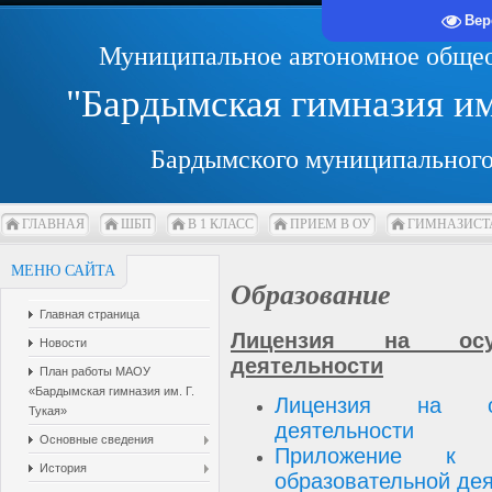
Вер
Муниципальное автономное общео
"Бардымская гимназия и
Бардымского муниципального
ГЛАВНАЯ
ШБП
В 1 КЛАСС
ПРИЕМ В ОУ
ГИМНАЗИСТ
МЕНЮ САЙТА
Образование
Главная страница
Лицензия на осущ
Новости
деятельности
План работы МАОУ
«Бардымская гимназия им. Г.
Лицензия на осу
Тукая»
деятельности
Основные сведения
Приложение к 
История
образовательной де