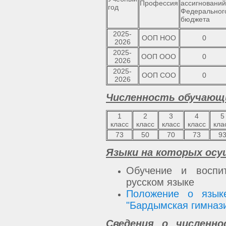
Профессия
ассигнований
год
Федеральног
бюджета
2025-
ООП НОО
0
2026
2025-
ООП ООО
0
2026
2025-
ООП СОО
0
2026
Численность обучающи
1
2
3
4
5
класс
класс
класс
класс
кла
73
50
70
73
9
Языки на которых осу
Обучение и воспи
русском языке
Положение о язык
"Бардымская гимнази
Сведения о численн