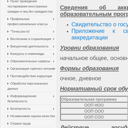
Пункт проведения
Сведения об аккр
тестирования иностранных
граждан и лиц без гражданства
образовательным про
Профильные
Свидетельство о гос
профессиональные классы
Приложение к сви
"Точка роста"
аккредитации
Воспитание и социализация
Уровни образования
Внеурочная деятельность
Конкурсы и олимпиады
начальное общее, основ
Образовательные сервисы
Формы образования
Организация горячего питания
Противодействие коррупции
очное, дневное
Обработка персональных
Нормативный срок обу
данных
Информационная
Образовательная программа
безопасность
ООП НОО
Безопасность
ООП ООО
Независимая оценка качества
ООП СОО
Охрана труда
Действие госуда